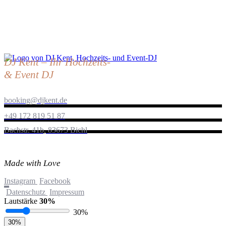
DJ Kent – Ihr Hochzeits-
& Event DJ
booking@djkent.de
+49 172 819 51 87
Bachstr. 41b, 83673 Bichl
Made with Love
Instagram
Facebook
Datenschutz
Impressum
Lautstärke
30%
Lautstärke
30%
30%