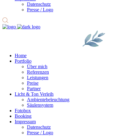
Datenschutz
Presse / Logo
Home
Portfolio
Über mich
Referenzen
Leistungen
Preise
Partner
Licht & Ton Verleih
Ambiente­beleuchtung
Säulensystem
Fotobox
Booking
Impressum
Datenschutz
Presse / Logo