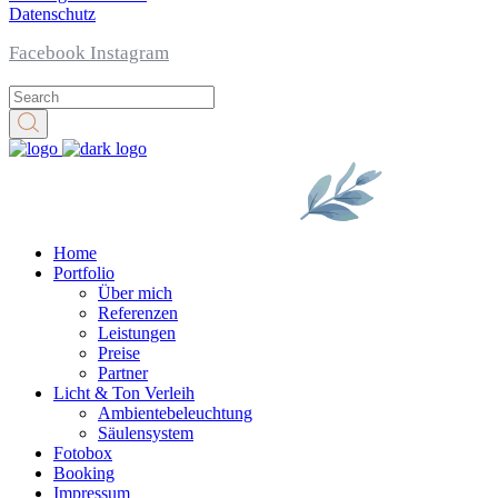
Datenschutz
Facebook
Instagram
Home
Portfolio
Über mich
Referenzen
Leistungen
Preise
Partner
Licht & Ton Verleih
Ambiente­beleuchtung
Säulensystem
Fotobox
Booking
Impressum