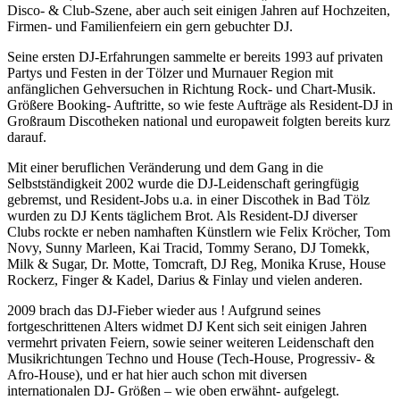
Disco- & Club-Szene, aber auch seit einigen Jahren auf Hochzeiten,
Firmen- und Familienfeiern ein gern gebuchter DJ.
Seine ersten DJ-Erfahrungen sammelte er bereits 1993 auf privaten
Partys und Festen in der Tölzer und Murnauer Region mit
anfänglichen Gehversuchen in Richtung Rock- und Chart-Musik.
Größere Booking- Auftritte, so wie feste Aufträge als Resident-DJ in
Großraum Discotheken national und europaweit folgten bereits kurz
darauf.
Mit einer beruflichen Veränderung und dem Gang in die
Selbstständigkeit 2002 wurde die DJ-Leidenschaft geringfügig
gebremst, und Resident-Jobs u.a. in einer Discothek in Bad Tölz
wurden zu DJ Kents täglichem Brot. Als Resident-DJ diverser
Clubs rockte er neben namhaften Künstlern wie Felix Kröcher, Tom
Novy, Sunny Marleen, Kai Tracid, Tommy Serano, DJ Tomekk,
Milk & Sugar, Dr. Motte, Tomcraft, DJ Reg, Monika Kruse, House
Rockerz, Finger & Kadel, Darius & Finlay und vielen anderen.
2009 brach das DJ-Fieber wieder aus ! Aufgrund seines
fortgeschrittenen Alters widmet DJ Kent sich seit einigen Jahren
vermehrt privaten Feiern, sowie seiner weiteren Leidenschaft den
Musikrichtungen Techno und House (Tech-House, Progressiv- &
Afro-House), und er hat hier auch schon mit diversen
internationalen DJ- Größen – wie oben erwähnt- aufgelegt.